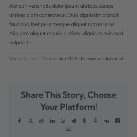
Aenean venenatis dolor ipsum ultricies cursus
ultrices diam consectetur. Duis dignissim blandit
faucibus. Inet pellentesque aliquet rutrum eros.
Aliquam aliquet mauris eleifend dignisim euismod
vulputate.
für
Von
David_Koch
|
15. November 2023
|
Kommentare deaktiviert
What’s
the
import
of
Share This Story, Choose
a
busines
Your Platform!
plan?
Facebook
X
Reddit
LinkedIn
WhatsApp
Telegram
Tumblr
Pinterest
Vk
Xing
E-
Mail