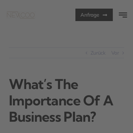
Zum
Inhalt
Anfrage
springen
Zurück
Vor
What’s The
Importance Of A
Business Plan?